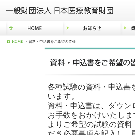
ペ
ー
ジ
内
移
動
HOME
資料・申込書をご希望の皆様
用
の
リ
ン
ク
で
各種試験の資料・申込書
す
本
います。
文
資料・申込書は、ダウン
へ
お手数をおかけいたしま
移
動
よりご希望の試験の資料
し
だき必要事項を記入し、